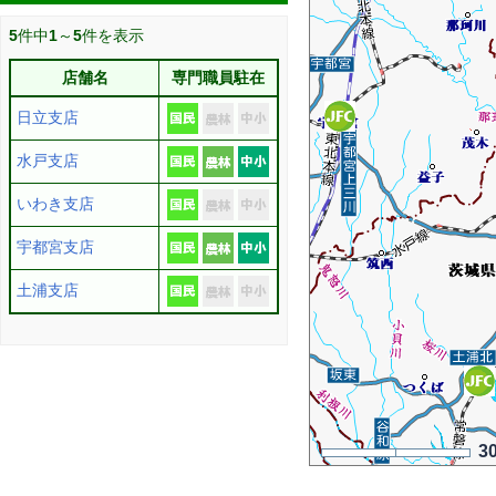
5
件中
1
～
5
件を表示
店舗名
専門職員駐在
日立支店
水戸支店
いわき支店
宇都宮支店
土浦支店
3