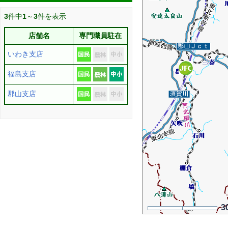
3
件中
1
～
3
件を表示
店舗名
専門職員駐在
いわき支店
福島支店
郡山支店
3