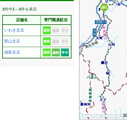
3
件中
1
～
3
件を表示
店舗名
専門職員駐在
いわき支店
郡山支店
福島支店
3