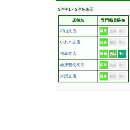
5
件中
1
～
5
件を表示
店舗名
専門職員駐在
郡山支店
いわき支店
福島支店
会津若松支店
米沢支店