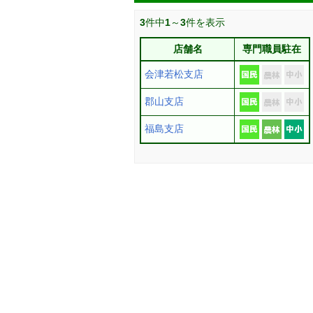
3
件中
1
～
3
件を表示
店舗名
専門職員駐在
会津若松支店
郡山支店
福島支店