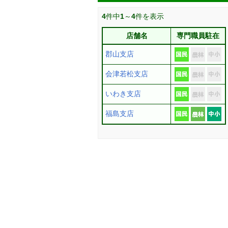
4
件中
1
～
4
件を表示
店舗名
専門職員駐在
郡山支店
会津若松支店
いわき支店
福島支店