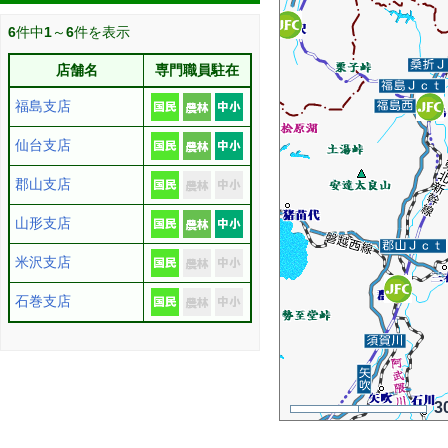
6
件中
1
～
6
件を表示
店舗名
専門職員駐在
福島支店
仙台支店
郡山支店
山形支店
米沢支店
石巻支店
3