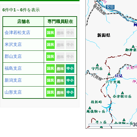
6
件中
1
～
6
件を表示
店舗名
専門職員駐在
会津若松支店
米沢支店
郡山支店
福島支店
新潟支店
山形支店
3