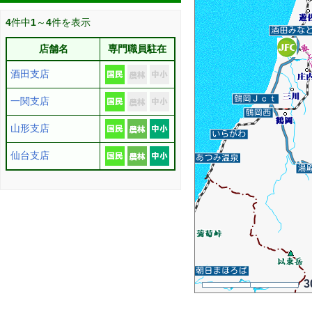
4
件中
1
～
4
件を表示
店舗名
専門職員駐在
酒田支店
一関支店
山形支店
仙台支店
3