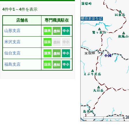
4
件中
1
～
4
件を表示
店舗名
専門職員駐在
山形支店
米沢支店
仙台支店
福島支店
3