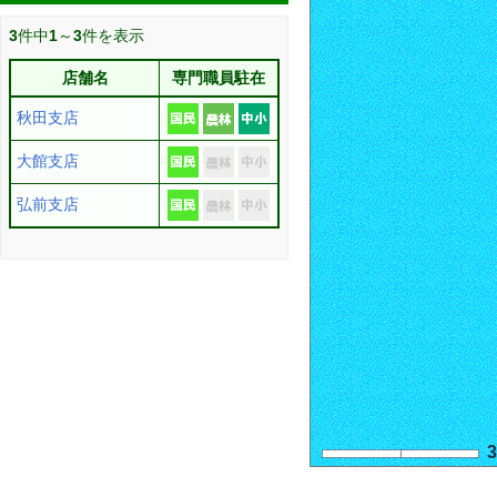
3
件中
1
～
3
件を表示
店舗名
専門職員駐在
秋田支店
大館支店
弘前支店