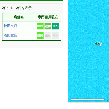
2
件中
1
～
2
件を表示
店舗名
専門職員駐在
秋田支店
酒田支店
3