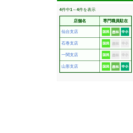
4
件中
1
～
4
件を表示
店舗名
専門職員駐在
仙台支店
石巻支店
一関支店
山形支店