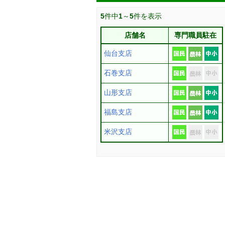
5
件中
1
～
5
件を表示
店舗名
専門職員駐在
仙台支店
石巻支店
山形支店
福島支店
米沢支店