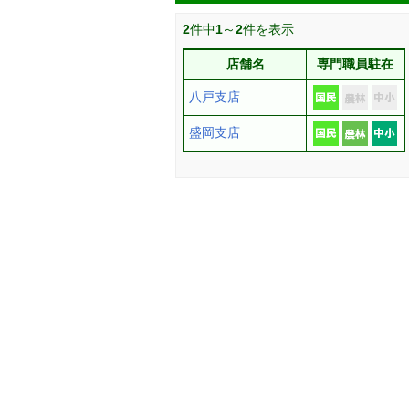
2
件中
1
～
2
件を表示
店舗名
専門職員駐在
八戸支店
盛岡支店