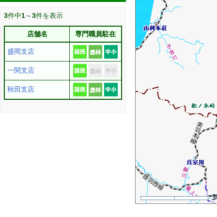
3
件中
1
～
3
件を表示
店舗名
専門職員駐在
盛岡支店
一関支店
秋田支店
3