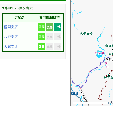
3
件中
1
～
3
件を表示
店舗名
専門職員駐在
盛岡支店
八戸支店
大館支店