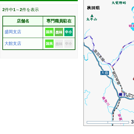
2
件中
1
～
2
件を表示
店舗名
専門職員駐在
盛岡支店
大館支店