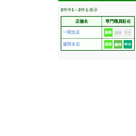
2
件中
1
～
2
件を表示
店舗名
専門職員駐在
一関支店
盛岡支店