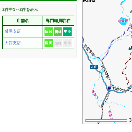
2
件中
1
～
2
件を表示
店舗名
専門職員駐在
盛岡支店
大館支店