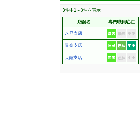
3
件中
1
～
3
件を表示
店舗名
専門職員駐在
八戸支店
青森支店
大館支店