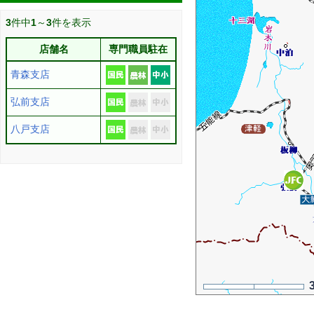
3
件中
1
～
3
件を表示
店舗名
専門職員駐在
青森支店
弘前支店
八戸支店