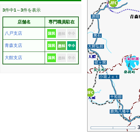
3
件中
1
～
3
件を表示
店舗名
専門職員駐在
八戸支店
青森支店
大館支店